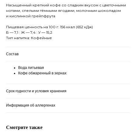
Насыщенный крепкий кофе со сладким вкусом с цветочными
нотами, спелыми тёмными ягодами, молочным шоколадом
и кислинкой грейпфрута
Пищевая ценность на 100 г: 156 ккал (652 кДж)
Б — 7,1
|
Ж — 7,4
|
У — 15,2
Тип напитка: Кофейные
Состав
Вода питьевая
Кофе обжаренный в зернах
Срок годности и условия хранения
Информация об аллергенах
Смотрите также