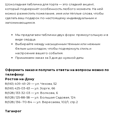
Шоколадная табличка для торта — это сладкий акцент,
который подчеркнёт особенность любого момента. На ней
можно разместить пожелание, имя или тёплые слова, чтобы
сделать ваш подарок по-настоящему индивидуальным и
запоминающимся.
Мы предлагаем таблички двух форм: прямоугольную и в
виде сердца.
Выбирайте между насыщенным тёмным или нежным
белым шоколадом, чтобы подчеркнуть стиль и
настроение вашего события.
Принимаем заказ за 3 дня до нужной даты.
Оформить заказ и получить ответы на вопросы можно по
телефону:
Ростов-на-Дону
8(961) 409-49-29 — ул. Чехова, 52
8(961) 425-03-63 — ул. Зорге, 66
8(928) 133-32-03 — ул. Волкова, 6
8(928) 125-88-58 — ул. Большая Садовая, 124
8(928) 136--70-84 — ул. Вересаева, 102/1, стр.2
Таганрог