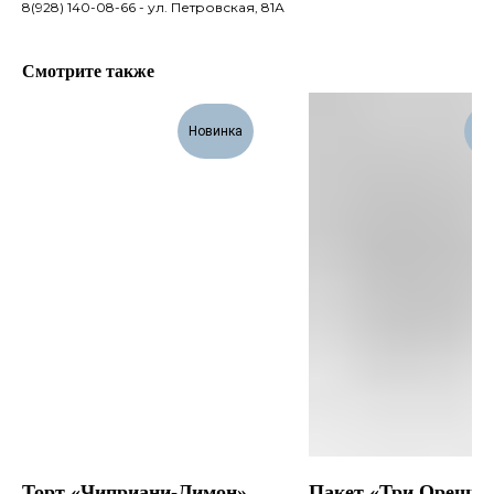
8(928) 140-08-66 - ул. Петровская, 81А
Смотрите также
Новинка
Но
Торт «Чиприани-Лимон»
Пакет «Три Орешка