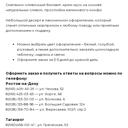
Сметанно-сливочный бисквит, крем-мусс на основе
натуральных сливок, прослойка малинового конфи.
Небольшой десерт в лаконичном оформлении, который
станет отличным сюрпризом к любому поводу или приятным
дополнением к подарку.
Можно выбрать цвет оформления – белый, голубой,
розовый, а также дополнительно заказать шоколадную
табличку, надпись и свечи.
Оформите заказ за 3-5 дней до нужной даты.
Оформить заказ и получить ответы на вопросы можно по
телефону:
Ростов-на-Дону
8(961) 409-49-29 — ул. Чехова, 52
8(961) 425-03-63 — ул. Зорге, 66
8(928) 133-32-03 — ул. Волкова, 6
8(928) 125-88-58 — ул. Большая Садовая, 124
8(928) 136-70-84 — ул. Вересаева, 102/1, стр.2
Таганрог
8(960)456-00-41 - ул. Греческая, 92