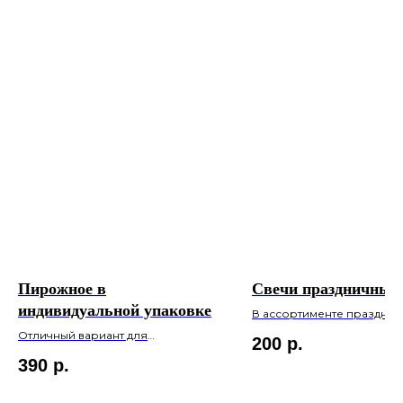
Пирожное в
Свечи праздничные
индивидуальной упаковке
В ассортименте праздни
свечи с надписями и циф
Отличный вариант для
200
р.
корпоративных сладких
презентов и подарков гостям на
390
р.
торжестве.