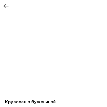
Круассан с бужениной