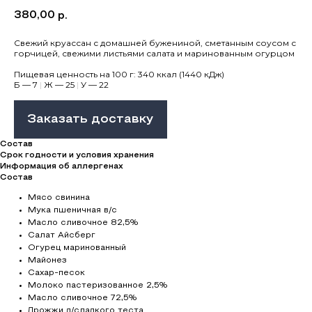
380,00
р.
Свежий круассан с домашней бужениной, сметанным соусом с
горчицей, свежими листьями салата и маринованным огурцом
Пищевая ценность на 100 г: 340 ккал (1440 кДж)
Б — 7
|
Ж — 25
|
У — 22
Заказать доставку
Состав
Срок годности и условия хранения
Информация об аллергенах
Состав
Мясо свинина
Мука пшеничная в/с
Масло сливочное 82,5%
Салат Айсберг
Огурец маринованный
Майонез
Сахар-песок
Молоко пастеризованное 2,5%
Масло сливочное 72,5%
Дрожжи д/сладкого теста