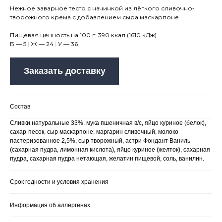
Нежное заварное тесто с начинкой из лёгкого сливочно-
творожного крема с добавлением сыра маскарпоне
Пищевая ценность на 100 г: 390 ккал (1610 кДж)
Б — 5
|
Ж — 24
|
У — 36
Заказать доставку
Состав
Сливки натуральные 33%, мука пшеничная в/с, яйцо куриное (белок),
сахар-песок, сыр маскарпоне, маргарин сливочный, молоко
пастеризованное 2,5%, сыр творожный, астри Фондант Ваниль
(сахарная пудра, лимонная кислота), яйцо куриное (желток), сахарная
пудра, сахарная пудра нетающая, желатин пищевой, соль, ванилин.
Срок годности и условия хранения
Информация об аллергенах