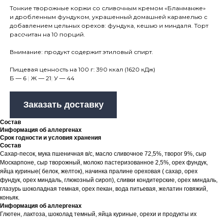
Тонкие творожные коржи со сливочным кремом «Бланманже»
и дробленным фундуком, украшенный домашней карамелью с
добавлением цельных орехов: фундука, кешью и миндаля. Торт
рассчитан на 10 порций.
Внимание: продукт содержит этиловый спирт.
Пищевая ценность на 100 г: 390 ккал (1620 кДж)
Б — 6
|
Ж — 21
|
У — 44
Заказать доставку
Состав
Информация об аллергенах
Срок годности и условия хранения
Состав
Сахар-песок, мука пшеничная в/с, масло сливочное 72,5%, творог 9%, сыр
Москарпоне, сыр творожный, молоко пастеризованное 2,5%, орех фундук,
яйца куриные( белок, желток), начинка пралине ореховая ( сахар, орех
фундук, орех миндаль, глюкозный сироп), сливки кондитерские, орех миндаль,
глазурь шоколадная темная, орех пекан, вода питьевая, желатин говяжий,
коньяк.
Информация об аллергенах
Глютен, лактоза, шоколад темный, яйца куриные, орехи и продукты их